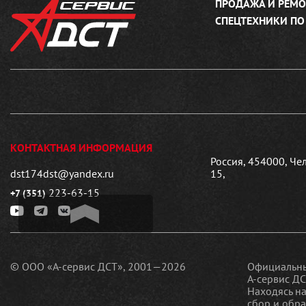
ПРОДАЖА И РЕМО
СПЕЦТЕХНИКИ ПО
КОНТАКТНАЯ ИНФОРМАЦИЯ
Россия, 454000, Че
dst174dst@yandex.ru
15,
223-63-15
+7 (351)
© ООО «А-сервис ДСТ», 2001—2026
Официальны
А-сервис ДС
Находясь на
сбор и обр