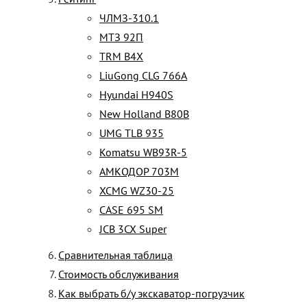
ЧЛМЗ-310.1
МТЗ 92П
TRM B4X
LiuGong CLG 766A
Hyundai H940S
New Holland B80B
UMG TLB 935
Komatsu WB93R-5
АМКОДОР 703М
XCMG WZ30-25
CASE 695 SM
JCB 3CX Super
Сравнительная таблица
Стоимость обслуживания
Как выбрать б/у экскаватор-погрузчик