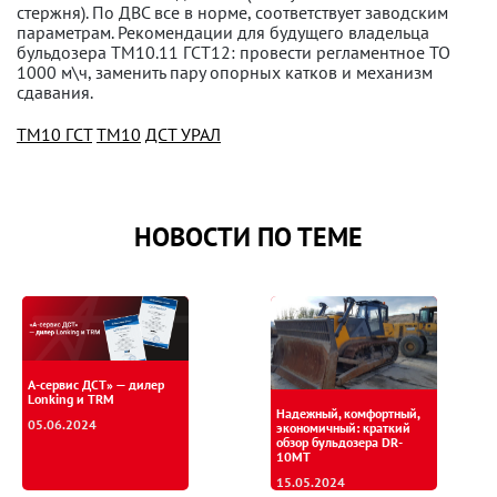
стержня). По ДВС все в норме, соответствует заводским
параметрам. Рекомендации для будущего владельца
бульдозера ТМ10.11 ГСТ12: провести регламентное ТО
1000 м\ч, заменить пару опорных катков и механизм
сдавания.
ТМ10 ГСТ
ТМ10
ДСТ УРАЛ
НОВОСТИ ПО ТЕМЕ
А-сервис ДСТ» — дилер
Lonking и TRM
Надежный, комфортный,
05.06.2024
экономичный: краткий
обзор бульдозера DR-
10MT
15.05.2024