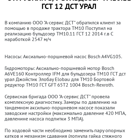
ГСТ 12 ДСТ УРАЛ
В компанию ООО "А-сервис ДСТ" обратился клиент за
помощью в продаже трактора ТМ10 Поступил на
реализацию бульдозер ТМ10.11 ГСТ 12 2014 г.в С
наработкой 2547 м/ч
Насосы: Аксиально-поршневой насос Bosch A4VG105.
Гидромоторы: Аксиально-поршневой мотор Bosch
A6VE160 Контроллер IFM для бульдозера ТМ10 ГСТ дст
урал Джойстик Элобау Elobau для ТМ10 Бортовой
редуктор ТМ10 ГСТ GFT 65T2 1004 Bosch-Rexroth.
Сервисная бригада ООО "А-сервис ДСТ" провела
комплексную диагностику. Замеры по давлению на
тандемном аксильно-поршневом насосе показали
заводские настройки (максимально давление 420 МПА,
давленине насоса подпитки 3 МПА).
По ходовой части необходимо заменить пару опорных
катков и механизм сдавания (лопнула гайка стяжного