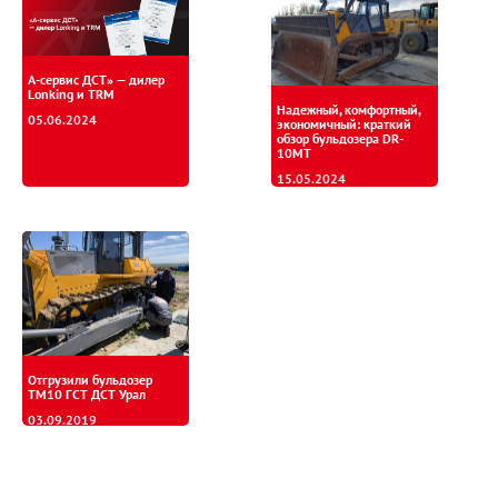
А-сервис ДСТ» — дилер
Lonking и TRM
Надежный, комфортный,
05.06.2024
экономичный: краткий
обзор бульдозера DR-
10MT
15.05.2024
Отгрузили бульдозер
ТМ10 ГСТ ДСТ Урал
03.09.2019