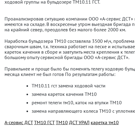
ходовой группы на бульдозере ТМ10.11 ГСТ.
Проанализировав ситуацию компании ООО «А-сервис ДСТ» пр
имеются на складе. В воскресенье утром выездная бригада 
на крайний север, преодолев без малого более 2000 км.
Наработка бульдозера ТМ10 составляла 3500 м\ч, проблема 
сварочным швам, т.к. техника работает на песке и испытыв
кареток качения в сборе и завтулить места крепления к теле
большому опыту сервисной бригады ООО «А-сервис ДСТ».
Правильнее и проще было бы поменять телегу ходовую бульдо
месяца клиент не был готов По результатам работы:
ТМ10.11 гст замена ходовой части
замена кареток качения ТМ10
ремонт телеги тм10, каток на втулки ТМ10
замена направляющего колеса ТМ10 с уплотня
А-сервис ДСТ
ТМ10 ГСТ
ТМ10
ДСТ УРАЛ
каретка тм10