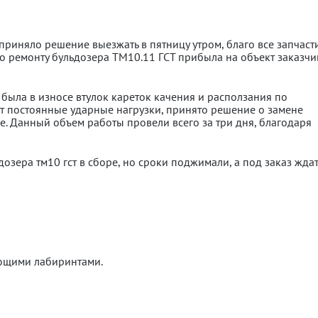
иняло решение выезжать в пятницу утром, благо все запчаст
по ремонту бульдозера ТМ10.11 ГСТ прибыла на объект заказчи
была в износе втулок кареток качения и расползания по
ает постоянные ударные нагрузки, принято решение о замене
ге. Данный объем работы провели всего за три дня, благодаря
зера тм10 гст в сборе, но сроки поджимали, а под заказ ждат
ющими лабиринтами.