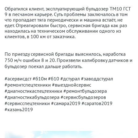
Обратился клиент, эксплуатирующий бульдозер ТМ10 ГСТ
9 в песчаном карьере. Суть проблемы заключалось в том
что пропадает тяга периодически и машина встаёт, не
едет. Отреагировали быстро, сервисная бригада как раз
находилась на техническом обслуживании одного из
клиентов, в 100 км от заказчика.
По приезду сервисной бригады выяснилось, наработка
750 м/ч ошибки 8 и 20. Произвели калибровку датчиков и
бульдозер поехал дальше работать.
#асервисдст #б10м #б10 #дстурал #заводдстурал
#ремонтспецтехники #выезднойсервис
#диагностикаспецтехники #ремонтбульдозера
#диагностикабульдозера #сервисбульдозеров
#сервисспецтехники #самара2019 #саратов2019
#казань2019