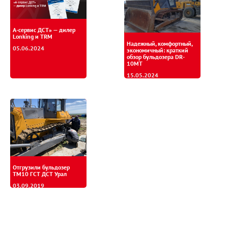
А-сервис ДСТ» — дилер
Lonking и TRM
Надежный, комфортный,
05.06.2024
экономичный: краткий
обзор бульдозера DR-
10MT
15.05.2024
Отгрузили бульдозер
ТМ10 ГСТ ДСТ Урал
03.09.2019