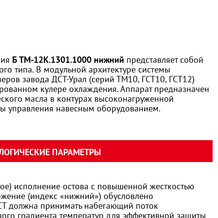
ния
Б ТМ-12К.1301.1000 нижний
представляет собой
го типа. В модульной архитектуре системы
еров завода ДСТ-Урал (серий ТМ10, ГСТ10, ГСТ12)
рованном кулере охлаждения. Аппарат предназначен
ского масла в контурах высоконагруженной
емы управления навесным оборудованием.
ЛОГИЧЕСКИЕ ПАРАМЕТРЫ
ное) исполнение остова с повышенной жесткостью
жение (индекс «нижний») обусловлено
ГСТ должна принимать набегающий поток
ого градиента температур для эффективной защиты