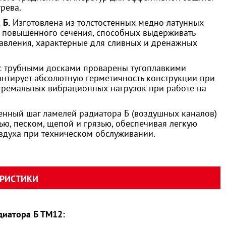
рева.
 Б.
Изготовлена из толстостенных медно-латунных
 повышенного сечения, способных выдерживать
авления, характерные для сливных и дренажных
с трубными досками проварены тугоплавкими
антирует абсолютную герметичность конструкции при
стремальных вибрационных нагрузок при работе на
нный шаг ламелей радиатора Б (воздушных каналов)
ью, песком, щепой и грязью, обеспечивая легкую
оздуха при техническом обслуживании.
ЕРИСТИКИ
диатора Б ТМ12: