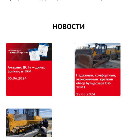
НОВОСТИ
А-сервис ДСТ» — дилер
Lonking и TRM
Надежный, комфортный,
05.06.2024
экономичный: краткий
обзор бульдозера DR-
10MT
15.05.2024