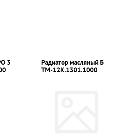
РО 3
Радиатор масляный Б
00
ТМ-12К.1301.1000