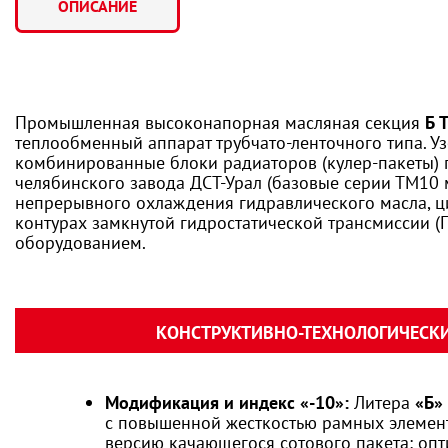
ОПИСАНИЕ
Промышленная высоконапорная масляная секция
Б 
теплообменный аппарат трубчато-ленточного типа. У
комбинированные блоки радиаторов (кулер-пакеты) 
челябинского завода ДСТ-Урал (базовые серии ТМ10 
непрерывного охлаждения гидравлического масла, 
контурах замкнутой гидростатической трансмиссии (
оборудованием.
КОНСТРУКТИВНО-ТЕХНОЛОГИЧЕСКИЕ
Модификация и индекс «-10»:
Литера
«Б»
с повышенной жесткостью рамных элемен
версию качающегося сотового пакета: оп