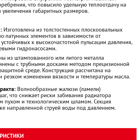
оребрения, что повысило удельную теплоотдачу на
 увеличения габаритных размеров.
:
Изготовлена из толстостенных плоскоовальных
о-латунных элементов в зависимости от
 устойчивых к высокочастотной пульсации давления,
евыми гидронасосами.
ы из штампованного или литого металла
инены с трубными досками методом прецизионной
защитной среде. Конструкция рассчитана на
 резком изменении вязкости и температуры масла.
ракта:
Волнообразные жалюзи (ламели)
г, что снижает риски забивания радиатора
ым пухом и технологическим шламом. Секция
йке направленной струей воды под давлением.
ЕРИСТИКИ