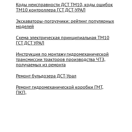
Коды неисправности ДСТ ТМ10, коды ошибок
ТМ10 контроллера ГСТ ДСТ-УРАЛ
Экскаваторы-погрузчики: рейтинг популярных
моделей
Схема электрическая принципиальная ТМ10
ГСТ ДСТ УРАЛ
Инструкция по монтажу гидромеханической
трансмиссии тракторов производства ЧТЗ,
получаемых из ремонта
Ремонт бульдозера ДСТ-Урал
Ремонт гидромеханической коробки ГМТ,
ПКП,