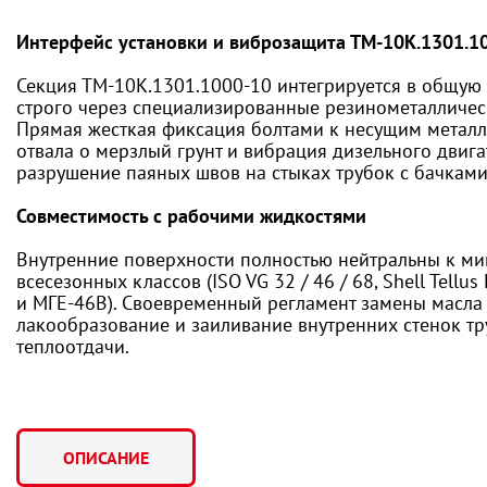
Интерфейс установки и виброзащита ТМ-10К.1301.1
Секция ТМ-10К.1301.1000-10 интегрируется в общую
строго через специализированные резинометалличес
Прямая жесткая фиксация болтами к несущим метал
отвала о мерзлый грунт и вибрация дизельного двига
разрушение паяных швов на стыках трубок с бачками
Совместимость с рабочими жидкостями
Внутренние поверхности полностью нейтральны к м
всесезонных классов (ISO VG 32 / 46 / 68, Shell Tell
и МГЕ-46В). Своевременный регламент замены масла
лакообразование и заиливание внутренних стенок т
теплоотдачи.
ОПИСАНИЕ