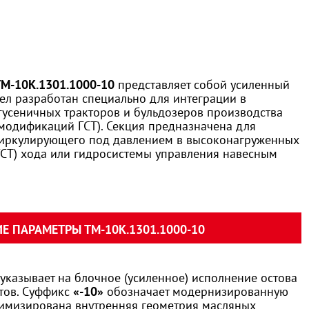
ТМ-10К.1301.1000-10
представляет собой усиленный
зел разработан специально для интеграции в
гусеничных тракторов и бульдозеров производства
модификаций ГСТ). Секция предназначена для
циркулирующего под давлением в высоконагруженных
ГСТ) хода или гидросистемы управления навесным
 ПАРАМЕТРЫ ТМ-10К.1301.1000-10
указывает на блочное (усиленное) исполнение остова
тов. Суффикс
«-10»
обозначает модернизированную
тимизирована внутренняя геометрия масляных