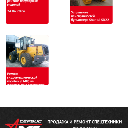
рейтинг популярных
моделей
24.06.2024
Устранение
неисправностей
бульдозера Shantui SD22
11.09.2018
Ремонт
гидромеханической
коробки (ГМП) на
фронтальном погрузчике
XCMG
12.07.2017
ПРОДАЖА И РЕМОНТ
СПЕЦТЕХНИКИ