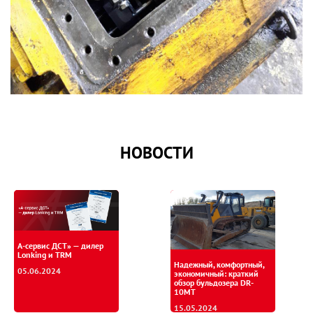
НОВОСТИ
А-сервис ДСТ» — дилер
Lonking и TRM
Надежный, комфортный,
05.06.2024
экономичный: краткий
обзор бульдозера DR-
10MT
15.05.2024