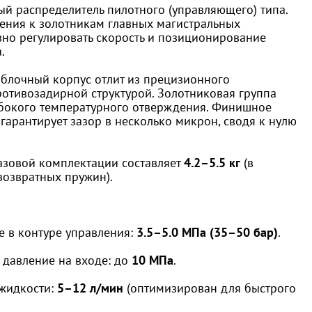
й распределитель пилотного (управляющего) типа.
ения к золотникам главных магистральных
вно регулировать скорость и позиционирование
.
лочный корпус отлит из прецизионного
ротивозадирной структурой. Золотниковая группа
убокого температурного отверждения. Финишное
арантирует зазор в несколько микрон, сводя к нулю
азовой комплектации составляет
4.2–5.5 кг
(в
возвратных пружин).
 в контуре управления:
3.5–5.0 МПа (35–50 бар)
.
давление на входе: до
10 МПа
.
жидкости:
5–12 л/мин
(оптимизирован для быстрого