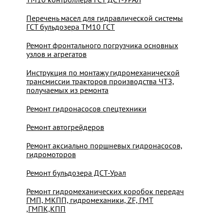
Перечень масел для гидравлической системы
ГСТ бульдозера ТМ10 ГСТ
Ремонт фронтального погрузчика основных
узлов и агрегатов
Инструкция по монтажу гидромеханической
трансмиссии тракторов производства ЧТЗ,
получаемых из ремонта
Ремонт гидронасосов спецтехники
Ремонт автогрейдеров
Ремонт аксиально поршневых гидронасосов,
гидромоторов
Ремонт бульдозера ДСТ-Урал
Ремонт гидромеханических коробок передач
ГМП, МКПП, гидромеханики, ZF, ГМТ
,ГМПК,КПП