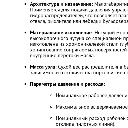
Архитектура и назначение:
Малогабаритны
Применяется для подачи давления управл
гидрораспределителей, что позволяет пла
отвала, рыхлителя или лебедки бульдозера
Материальное исполнение:
Несущий моноб
высокопрочного чугуна со специальной п
изготовлена из хромоникелевой стали гл
хонингование сопрягаемых поверхностей г
внутренние перетоки масла.
Масса узла:
Сухой вес распределителя в б
зависимости от количества портов и типа 
Параметры давления и расхода:
Номинальное рабочее давление
Максимальное выдерживаемое 
Номинальный расход рабочей 
отклика пилотных линий).