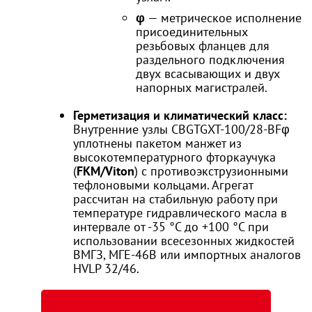
φ
— метрическое исполнение
присоединительных
резьбовых фланцев для
раздельного подключения
двух всасывающих и двух
напорных магистралей.
Герметизация и климатический класс:
Внутренние узлы CBGTGXT-100/28-BFφ
уплотнены пакетом манжет из
высокотемпературного фторкаучука
(
FKM/Viton
) с противоэкструзионными
тефлоновыми кольцами. Агрегат
рассчитан на стабильную работу при
температуре гидравлического масла в
интервале от -35 °C до +100 °C при
использовании всесезонных жидкостей
ВМГЗ, МГЕ-46В или импортных аналогов
HVLP 32/46.