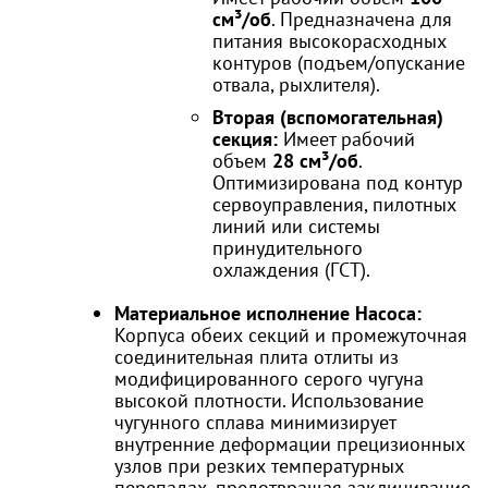
см³/об
. Предназначена для
питания высокорасходных
контуров (подъем/опускание
отвала, рыхлителя).
Вторая (вспомогательная)
секция:
Имеет рабочий
объем
28 см³/об
.
Оптимизирована под контур
сервоуправления, пилотных
линий или системы
принудительного
охлаждения (ГСТ).
Материальное исполнение Насоса:
Корпуса обеих секций и промежуточная
соединительная плита отлиты из
модифицированного серого чугуна
высокой плотности. Использование
чугунного сплава минимизирует
внутренние деформации прецизионных
узлов при резких температурных
перепадах, предотвращая заклинивание